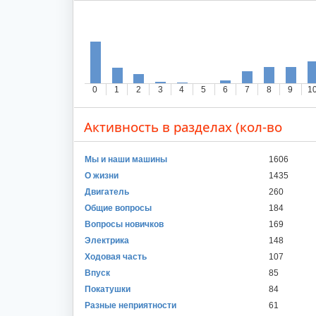
0
1
2
3
4
5
6
7
8
9
1
Активность в разделах (кол-во
сообщений)
Мы и наши машины
1606
О жизни
1435
Двигатель
260
Общие вопросы
184
Вопросы новичков
169
Электрика
148
Ходовая часть
107
Впуск
85
Покатушки
84
Разные неприятности
61