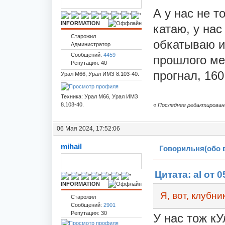
А у нас не 
INFORMATION
катаю, у нас
Старожил
обкатываю и
Администратор
Сообщений:
4459
прошлого ме
Репутация: 40
прогнал, 160
Урал М66, Урал ИМЗ 8.103-40.
Техника: Урал М66, Урал ИМЗ
8.103-40.
«
Последнее редактировани
06 Мая 2024, 17:52:06
mihail
Говорильня(обо 
Цитата: al от 0
INFORMATION
Я, вот, клубни
Старожил
Сообщений:
2901
Репутация: 30
У нас тож кУ