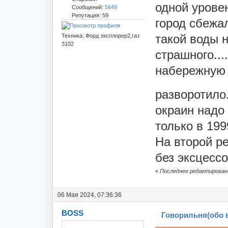
одной уровен
Сообщений:
5649
Репутация: 59
город сбежа
такой воды н
Техника: Форд эксплорер2,газ
3102
страшного...
набережную 
разворотило.
окраин надо 
только в 199
На второй ре
без эксцессо
«
Последнее редактировани
06 Мая 2024, 07:36:36
BOSS
Говорильня(обо 