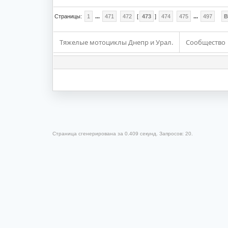
Страницы:
1
...
471
472
[
473
]
474
475
...
497
В
Тяжелые мотоциклы Днепр и Урал.
Сообщество
Страница сгенерирована за 0.409 секунд. Запросов: 20.