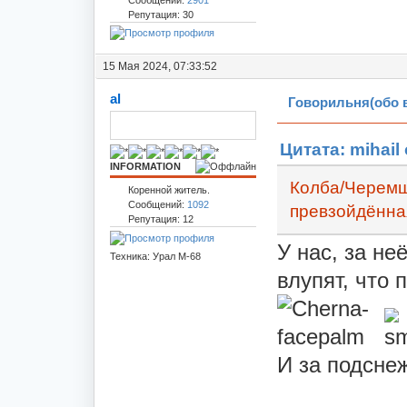
Репутация: 30
15 Мая 2024, 07:33:52
al
Говорильня(обо 
Цитата: mihail 
INFORMATION
Колба/Черемш
Коренной житель.
Сообщений:
1092
превзойдённая
Репутация: 12
У нас, за не
Техника: Урал М-68
влупят, что 
И за подснеж