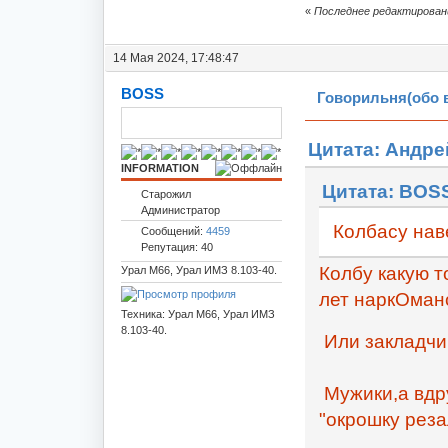
«
Последнее редактировани
14 Мая 2024, 17:48:47
BOSS
Говорильня(обо 
Цитата: Андрей
INFORMATION
Цитата: BOSS
Старожил
Администратор
Колбасу нав
Сообщений:
4459
Репутация: 40
Колбу какую то
Урал М66, Урал ИМЗ 8.103-40.
лет наркОман
Техника: Урал М66, Урал ИМЗ
8.103-40.
Или закладчи
Мужики,а вдр
"окрошку реза