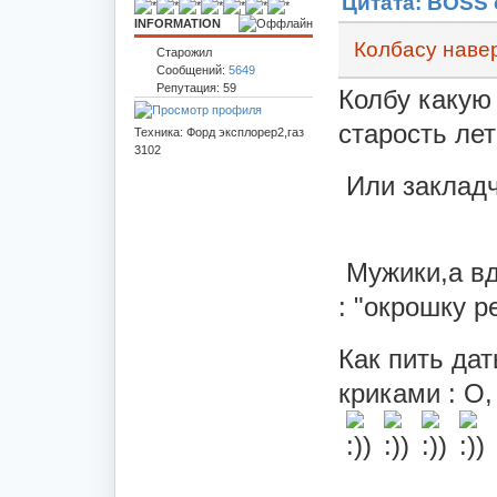
Цитата: BOSS о
INFORMATION
Колбасу навер
Старожил
Сообщений:
5649
Репутация: 59
Колбу какую 
старость ле
Техника: Форд эксплорер2,газ
3102
Или закладч
Мужики,а в
: "окрошку р
Как пить дат
криками : О,