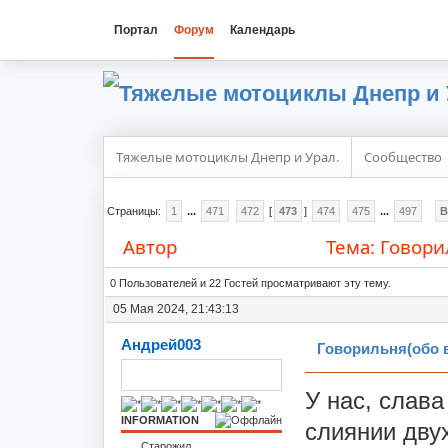
Портал
Форум
Календарь
Тяжелые мотоциклы Днепр и Урал.
Сообщество
Страницы:
1
...
471
472
[
473
]
474
475
...
497
В
Автор
Тема: Говори
1426065 раз)
0 Пользователей и 22 Гостей просматривают эту тему.
05 Мая 2024, 21:43:13
Андрей003
Говорильня(обо 
У нас, слава
INFORMATION
слиянии двух
Старожил