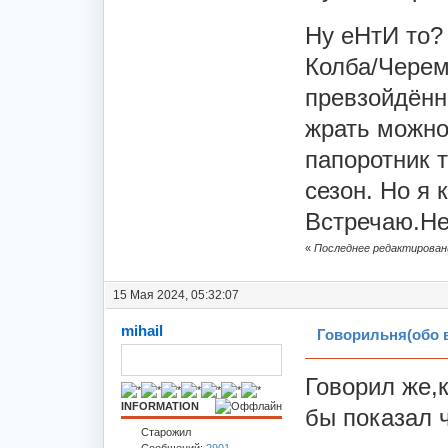
Ну еНтИ то?
Колба/Черем
превзойдённ
жрать можно
папоротник т
сезон. Но я 
Встречаю.Не 
«
Последнее редактирование
15 Мая 2024, 05:32:07
mihail
Говорильня(обо 
Говорил же,
INFORMATION
бы показал ч
Старожил
Сообщений:
2901