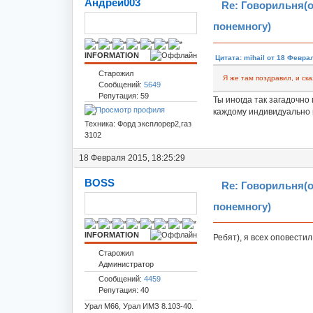
Андрей003
Re: Говорильня(
понемногу)
INFORMATION
Цитата: mihail от 18 Феврал
Старожил
Я же там поздравил, и ска
Сообщений:
5649
Репутация: 59
Ты иногда так загадочно
каждому индивидуально 
Техника: Форд эксплорер2,газ
3102
18 Февраля 2015, 18:25:29
BOSS
Re: Говорильня(
понемногу)
INFORMATION
Ребят), я всех оповестил 
Старожил
Администратор
Сообщений:
4459
Репутация: 40
Урал М66, Урал ИМЗ 8.103-40.