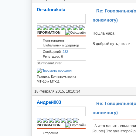
Desutorakuta
Re: Говорильня(
понемногу)
INFORMATION
Пошла жара!
Пользователь
В добрый путь, что ли.
Глобальный модератор
Сообщений:
232
Репутация: 6
Sturmbannführer
Техника: Контструктор из
МТ-10 и МТ-11
18 Февраля 2015, 18:10:34
Андрей003
Re: Говорильня(
понемногу)
INFORMATION
А чего манить, сами при
[/quote] Это уже второй 
Старожил