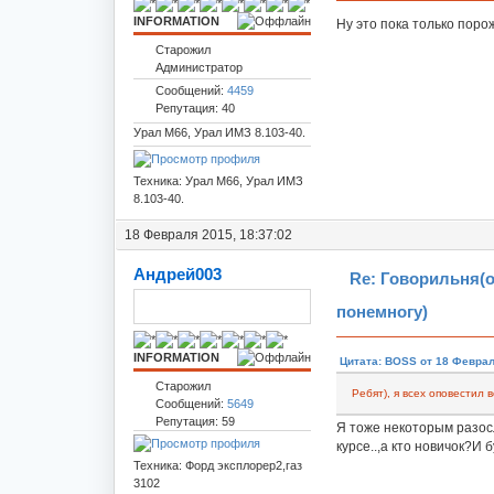
INFORMATION
Ну это пока только поро
Старожил
Администратор
Сообщений:
4459
Репутация: 40
Урал М66, Урал ИМЗ 8.103-40.
Техника: Урал М66, Урал ИМЗ
8.103-40.
18 Февраля 2015, 18:37:02
Андрей003
Re: Говорильня(
понемногу)
INFORMATION
Цитата: BOSS от 18 Феврал
Старожил
Ребят), я всех оповестил в
Сообщений:
5649
Репутация: 59
Я тоже некоторым разос
курсе..,а кто новичок?И б
Техника: Форд эксплорер2,газ
3102