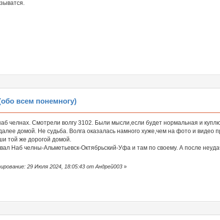
языватся.
обо всем понемногу)
наб челнах. Смотрели волгу 3102. Были мысли,если будет нормальная и куплю
алее домой. Не судьба. Волга оказалась намного хуже,чем на фото и видео 
ши той же дорогой домой.
ал Наб челны-Альметьевск-Октябрьский-Уфа и там по своему. А после неудач
рование: 29 Июля 2024, 18:05:43 от Андрей003
»