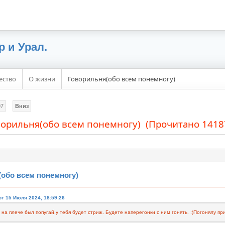
ество
О жизни
Говорильня(обо всем понемногу)
97
Вниз
ворильня(обо всем понемногу) (Прочитано 1418
обо всем понемногу)
т 15 Июля 2024, 18:59:26
на плече был попугай,у тебя будет стриж. Будете наперегонки с ним гонять. :)Погонялу п