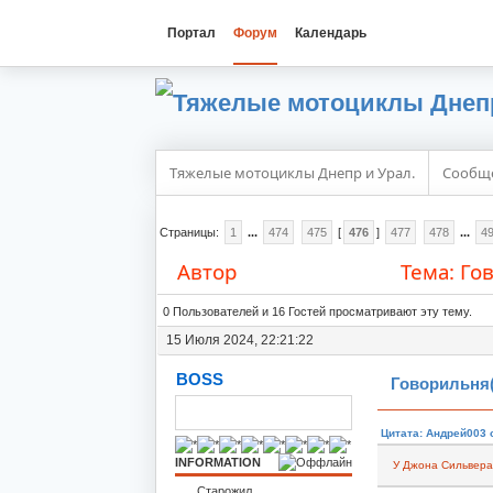
Портал
Форум
Календарь
Тяжелые мотоциклы Днепр и Урал.
Сообщ
Страницы:
1
...
474
475
[
476
]
477
478
...
4
Автор
Тема: Го
0 Пользователей и 16 Гостей просматривают эту тему.
15 Июля 2024, 22:21:22
BOSS
Говорильня(
Цитата: Андрей003 о
INFORMATION
У Джона Сильвера 
Старожил