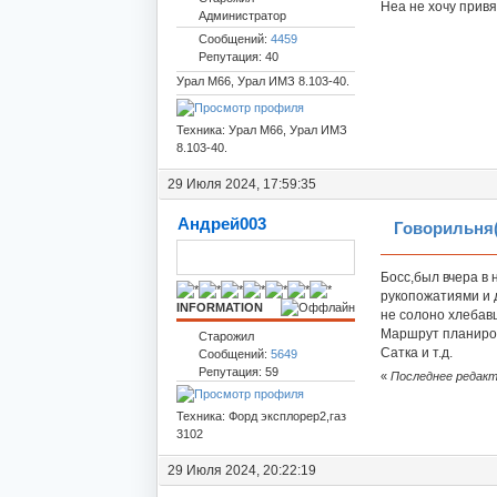
Неа не хочу прив
Администратор
Сообщений:
4459
Репутация: 40
Урал М66, Урал ИМЗ 8.103-40.
Техника: Урал М66, Урал ИМЗ
8.103-40.
29 Июля 2024, 17:59:35
Андрей003
Говорильня(
Босс,был вчера в 
рукопожатиями и д
INFORMATION
не солоно хлебав
Маршрут планиров
Старожил
Сатка и т.д.
Сообщений:
5649
Репутация: 59
«
Последнее редакти
Техника: Форд эксплорер2,газ
3102
29 Июля 2024, 20:22:19