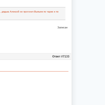
, дядька Алексей не прогонит.Выпьем по чарке и по
Записан
Ответ #7133