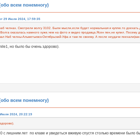
обо всем понемногу)
т 29 Июля 2024, 17:59:35
наб челнах. Смотрели волгу 3102. Были мысли,если будет нормальная и куплю.то доехать 
 Волга оказалась намного хуже,чем на фото и видео продавца.Ясен пен,не купил. Посему 
л Наб челны-Альметьевск-Октябрьский-Уфа и там по своему. А после неудачи поехали(как и
, но было бы очень здорово).
обо всем понемногу)
 Июля 2024, 20:22:19
здорово).
0 с лишним лет по клаве и увидеться вживую спустя столько времени было бы