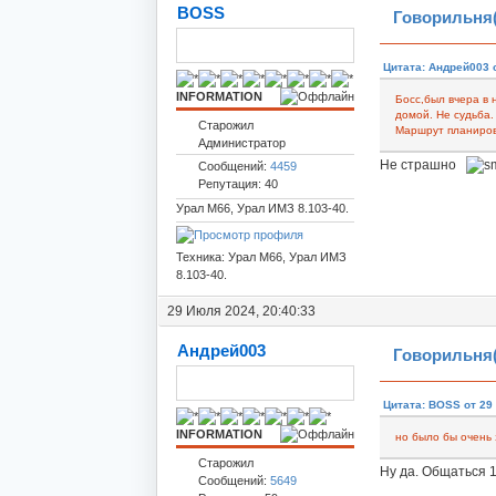
BOSS
Говорильня(
Цитата: Андрей003 о
INFORMATION
Босс,был вчера в 
домой. Не судьба.
Старожил
Маршрут планирова
Администратор
Не страшно
Сообщений:
4459
Репутация: 40
Урал М66, Урал ИМЗ 8.103-40.
Техника: Урал М66, Урал ИМЗ
8.103-40.
29 Июля 2024, 20:40:33
Андрей003
Говорильня(
Цитата: BOSS от 29
INFORMATION
но было бы очень 
Старожил
Ну да. Общаться 1
Сообщений:
5649