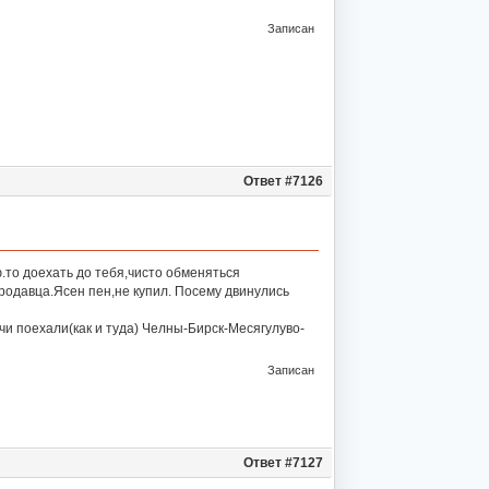
Записан
Ответ #7126
.то доехать до тебя,чисто обменяться
продавца.Ясен пен,не купил. Посему двинулись
и поехали(как и туда) Челны-Бирск-Месягулуво-
Записан
Ответ #7127