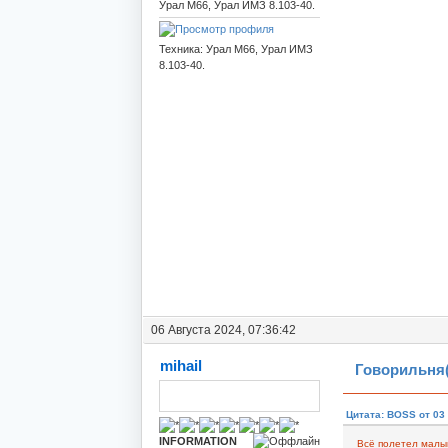
Урал М66, Урал ИМЗ 8.103-40.
Техника: Урал М66, Урал ИМЗ
8.103-40.
06 Августа 2024, 07:36:42
mihail
Говорильня(
Цитата: BOSS от 03 
INFORMATION
Всё полетел малыш