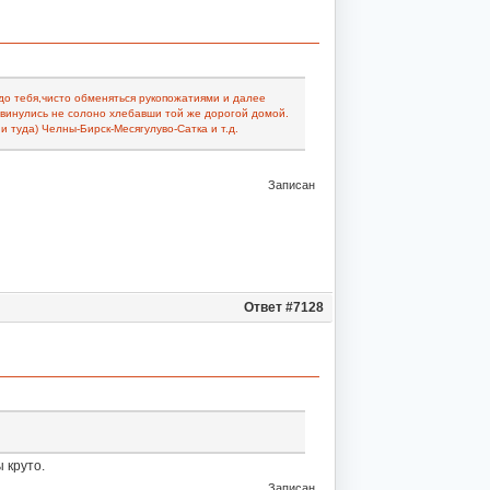
до тебя,чисто обменяться рукопожатиями и далее
двинулись не солоно хлебавши той же дорогой домой.
 туда) Челны-Бирск-Месягулуво-Сатка и т.д.
Записан
Ответ #7128
 круто.
Записан