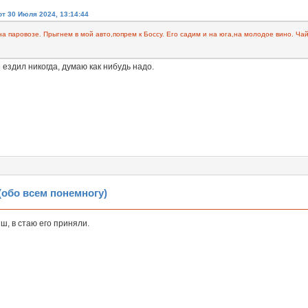
т 30 Июля 2024, 13:14:44
а паровозе. Прыгнем в мой авто,попрем к Боссу. Его садим и на юга,на молодое вино. Чай
 ездил никогда, думаю как нибудь надо.
обо всем понемногу)
, в стаю его приняли.