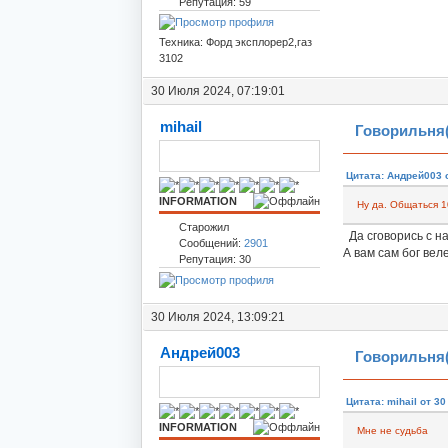
Репутация: 59
Техника: Форд эксплорер2,газ
3102
30 Июля 2024, 07:19:01
mihail
Говорильня(
Цитата: Андрей003 о
INFORMATION
Ну да. Общаться 1
Старожил
Да сговорись с на
Сообщений:
2901
А вам сам бог вел
Репутация: 30
30 Июля 2024, 13:09:21
Андрей003
Говорильня(
Цитата: mihail от 3
INFORMATION
Мне не судьба