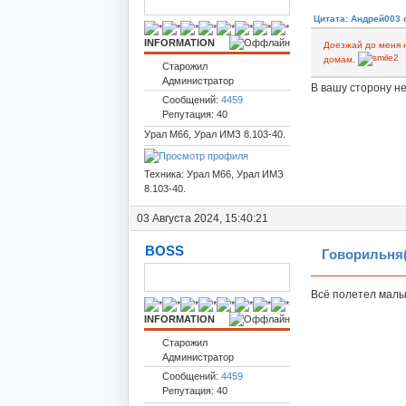
Цитата: Андрей003 о
INFORMATION
Доезжай до меня н
домам.
Старожил
Администратор
В вашу сторону не
Сообщений:
4459
Репутация: 40
Урал М66, Урал ИМЗ 8.103-40.
Техника: Урал М66, Урал ИМЗ
8.103-40.
03 Августа 2024, 15:40:21
BOSS
Говорильня(
Всё полетел малыш
INFORMATION
Старожил
Администратор
Сообщений:
4459
Репутация: 40