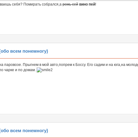
ываешь себя? Помирать собрался,а
рожь сей
вино пей
!
обо всем понемногу)
а паровозе. Прыгнем в мой авто,попрем к Боссу. Его садим и на юга,на молод
по чарке и по домам.
обо всем понемногу)