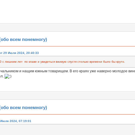
обо всем понемногу)
т 29 Июля 2024, 20:40:33
0 с лишним лет по клаве и увидеться вживую спустя столько времени было бы круто.
чальником и нащим южным товарищем. В его краях уже наверно молодое винце
ел.
обо всем понемногу)
0 Июля 2024, 07:19:01